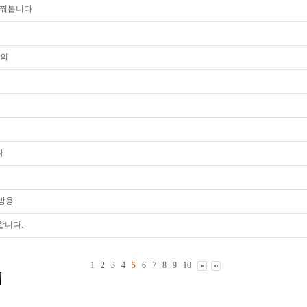
여쭤봅니다
문의
다
예방용
합니다.
1
2
3
4
5
6
7
8
9
10