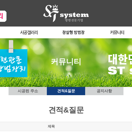
커뮤니티
시공된 주소
견적&질문
공지사항
견적&질문
제목