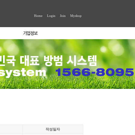
Home
Login
Join
Myshop
작성일자