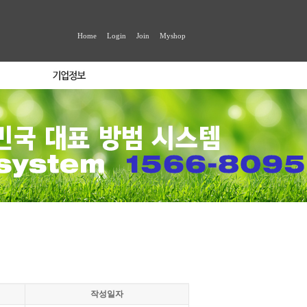
Home
Login
Join
Myshop
작성일자