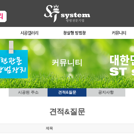
커뮤니티
시공된 주소
견적&질문
공지사항
견적&질문
제목