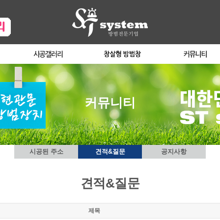
커뮤니티
시공된 주소
견적&질문
공지사항
견적&질문
제목