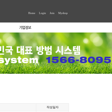
Home
Login
Join
Myshop
작성일자