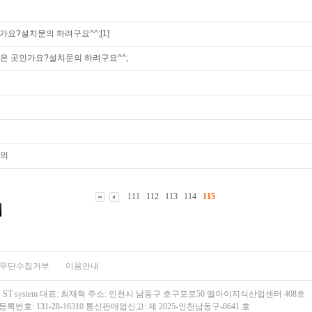
요?설치문의 하려구요^^;[1]
같은 곳인가요?설치문의 하려구요^^;
문의
111
112
113
114
115
무단수집거부
이용안내
 ST system 대표: 최재혁 주소: 인천시 남동구 호구포로50 엘아이지식산업센터 408호
번호: 131-28-16310
통신판매업신고: 제 2025-인천남동구-0641 호