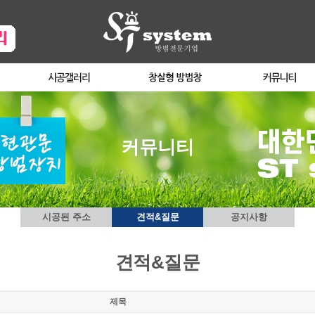
커뮤니티
시공된 주소
견적&질문
공지사항
견적&질문
제목