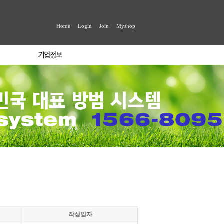
Home
Login
Join
Myshop
작성일자