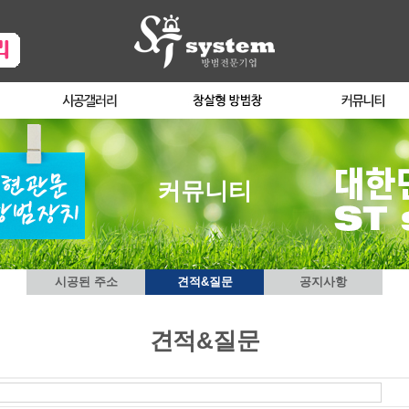
커뮤니티
시공된 주소
견적&질문
공지사항
견적&질문