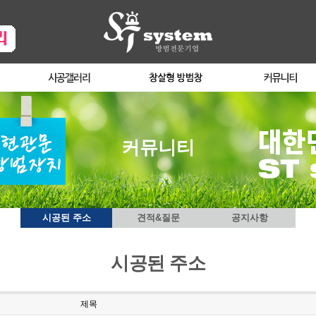
커뮤니티
시공된 주소
견적&질문
공지사항
시공된 주소
제목