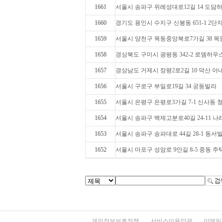
1661
서울시 송파구 위례성대로12길 14 도담
1660
경기도 용인시 수지구 신봉동 651-1 2단
1659
서울시 양천구 목동중앙북로7가길 38 
1658
경상북도 구미시 광평동 342-2 로뎀하우
1657
경상남도 거제시 장평2로2길 10 덕산 아
1656
서울시 구로구 부일로19길 34 궁동빌라
1655
서울시 은평구 은평로3가길 7-1 신사동
1654
서울시 송파구 백제고분로40길 24-11 
1653
서울시 송파구 송파대로 44길 28-1 동서
1652
서울시 마포구 성암로 9안길 8-5 중동 주
개인정보보호정책
서비스이용약관
이메일