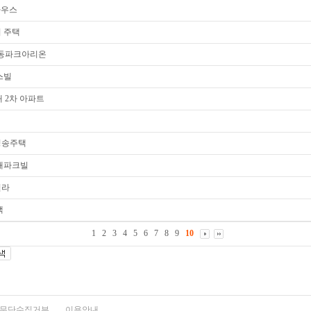
하우스
지 주택
목동파크아리온
스빌
내 2차 아파트
 청송주택
나래파크빌
빌라
택
1
2
3
4
5
6
7
8
9
10
무단수집거부
이용안내