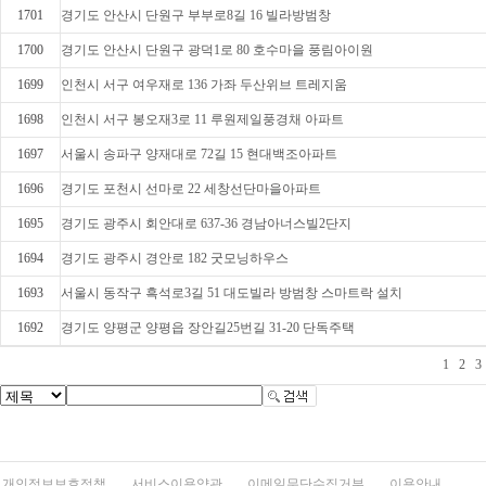
1701
경기도 안산시 단원구 부부로8길 16 빌라방범창
1700
경기도 안산시 단원구 광덕1로 80 호수마을 풍림아이원
1699
인천시 서구 여우재로 136 가좌 두산위브 트레지움
1698
인천시 서구 봉오재3로 11 루원제일풍경채 아파트
1697
서울시 송파구 양재대로 72길 15 현대백조아파트
1696
경기도 포천시 선마로 22 세창선단마을아파트
1695
경기도 광주시 회안대로 637-36 경남아너스빌2단지
1694
경기도 광주시 경안로 182 굿모닝하우스
1693
서울시 동작구 흑석로3길 51 대도빌라 방범창 스마트락 설치
1692
경기도 양평군 양평읍 장안길25번길 31-20 단독주택
1
2
3
개인정보보호정책
서비스이용약관
이메일무단수집거부
이용안내