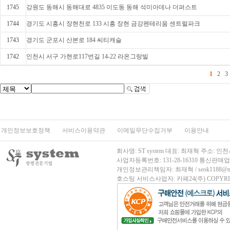
1745
강원도 동해시 동해대로 4835 이도동 동해 석미아데나 더퍼스트
1744
경기도 시흥시 장현천로 133 시흥 장현 금강펜테리움 센트럴파크
1743
경기도 군포시 산본로 184 씨티캐슬
1742
인천시 서구 가현로117번길 14-22 라온그랑빌
1
2
3
개인정보보호정책
서비스이용약관
이메일무단수집거부
이용안내
회사명: ST system 대표: 최재혁 주소
사업자등록번호: 131-28-16310
통신판매업신고
개인정보관리책임자: 최재혁 / seok1188@nave
호스팅 서비스사업자: 카페24(주)
COPYRIG