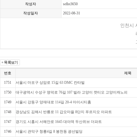
작성자
sellst3650
작성일자
2022-08-31
인천시 서
번호
제목
1751
서울시 마포구 상암로 15길 63 DMC 칸타빌
1750
대구광역시 수성구 명덕로 76길 107 빌라 고양이 캣티오 고양이캐노피
1749
서울시 강동구 양재대로 114길 20-4 마이시티홈
1748
경상남도 김해시 반룡로 11 갑오마을 8단지 푸르지오 아파트
1747
경기도 시흥시 서해안로 1645 대야역 두산위브 더파트
1746
서울시 관악구 청룡4길 8 봉천동 광선빌딩