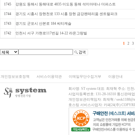
1745
강원도 동해시 동해대로 4835 이도동 동해 석미아데나 더퍼스트
1744
경기도 시흥시 장현천로 133 시흥 장현 금강펜테리움 센트럴파크
1743
경기도 군포시 산본로 184 씨티캐슬
1742
인천시 서구 가현로117번길 14-22 라온그랑빌
1
2
3
개인정보보호정책
서비스이용약관
이메일무단수집거부
이용안내
회사명: ST system 대표: 최재혁 주소
사업자등록번호: 131-28-16310
통신판매업신고
개인정보관리책임자: 최재혁 / seok1188@nave
호스팅 서비스사업자: 카페24(주)
COPYRIG