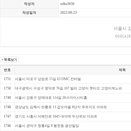
작성자
sellst3650
작성일자
2022-09-23
서울시 강
마이시티
번호
제목
1751
서울시 마포구 상암로 15길 63 DMC 칸타빌
1750
대구광역시 수성구 명덕로 76길 107 빌라 고양이 캣티오 고양이캐노피
1749
서울시 강동구 양재대로 114길 20-4 마이시티홈
1748
경상남도 김해시 반룡로 11 갑오마을 8단지 푸르지오 아파트
1747
경기도 시흥시 서해안로 1645 대야역 두산위브 더파트
1746
서울시 관악구 청룡4길 8 봉천동 광선빌딩